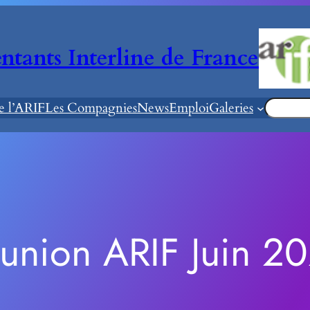
ntants Interline de France
Recherc
de l’ARIF
Les Compagnies
News
Emploi
Galeries
union ARIF Juin 2