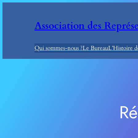
Aller
au
Association des Représe
contenu
Qui sommes-nous ?
Le Bureau
L’Histoire 
Ré