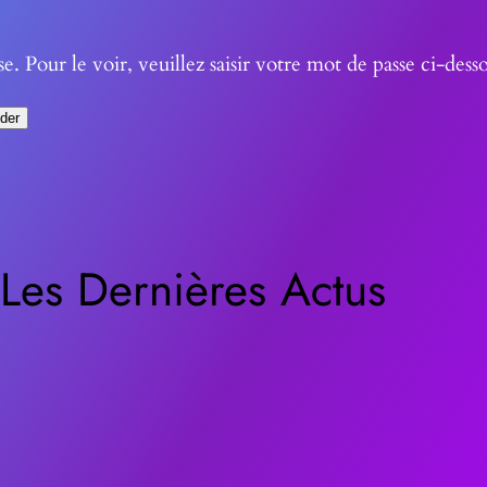
 Pour le voir, veuillez saisir votre mot de passe ci-desso
Les Dernières Actus