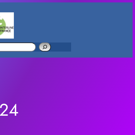
her
024