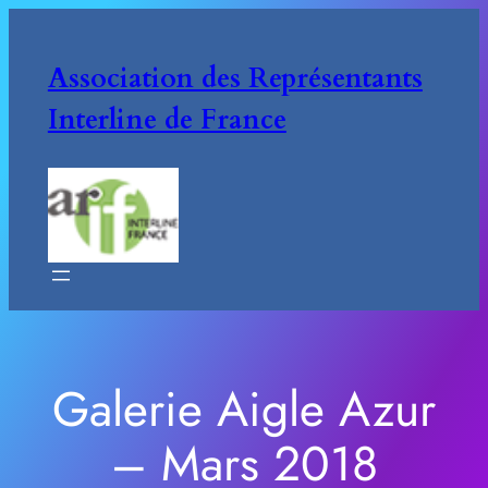
Aller
au
Association des Représentants
contenu
Interline de France
Galerie Aigle Azur
– Mars 2018