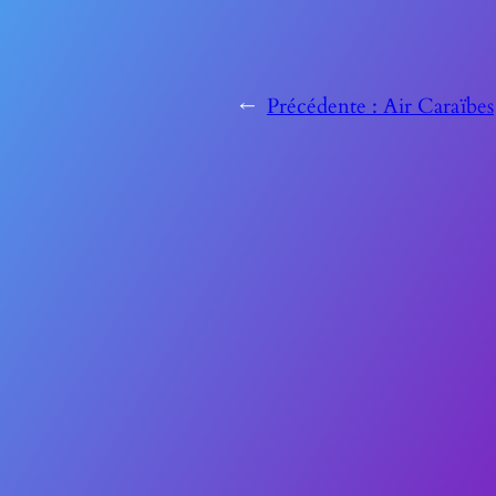
←
Précédente :
Air Caraïbes