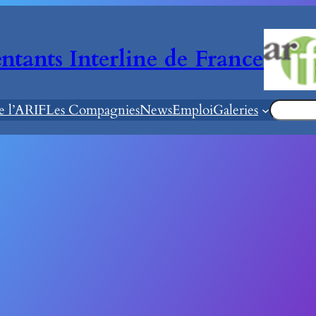
ntants Interline de France
de l’ARIF
Les Compagnies
News
Emploi
Galeries